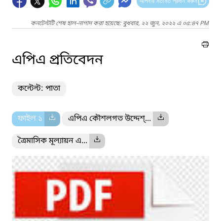
আপনার মতামত প্রদান করুন
কনটেন্টটি শেষ হাল-নাগাদ করা হয়েছে: বুধবার, ২২ জুন, ২০২২ এ ০৫:৪৭ PM
এপিএ প্রতিবেদন
কন্টেন্ট: পাতা
ফাইল ১
এপিএ কৌশলগত উদ্দেশ্...
ত্রৈমাসিক মূল্যায়ন এ...