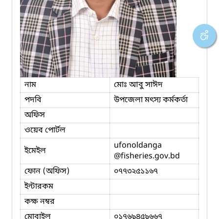
নাম
মোঃ আবু সাঈদ
পদবি
উপজেলা মৎস্য কর্মকর্তা
অফিস
ওয়েব পোর্টল
ufonoldanga
ইমেইল
@fisheries.gov.bd
ফোন (অফিস)
০৭৭৩২৫১১৬৭
ইন্টারকম
কক্ষ নম্বর
মোবাইল
০১৭৬৯৪৫৯৬৬৭