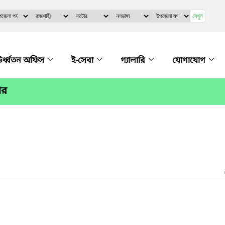
দেখুন
র্ধ্বতন অফিস
ই-সেবা
গ্যালারি
যোগাযোগ
োর