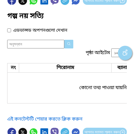
আপনার মতামত প্রদান করুন
গল্প নয় সত্যি
এডভান্সড অপশনগুলো দেখান
পৃষ্ঠা আইটেম
নং
শিরোনাম
ব্যানার 
কোনো তথ্য পাওয়া যায়নি।
এই কনটেন্টটি শেয়ার করতে ক্লিক করুন
আপনার মতামত প্রদান করুন