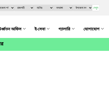
দেখুন
র্ধ্বতন অফিস
ই-সেবা
গ্যালারি
যোগাযোগ
োর